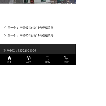
前一个：
南邵054地块11号楼精装修
ꄴ
后一个：
南邵054地块11号楼精装修
ꄲ
联系电话：13552068096
公司邮箱：2311280434@qq.com
낀
ꁦ
ꂓ
ꂅ
首页
工程
资讯
电话
公司地址：北京市昌平区南邵镇南邵地铁站C2口泰禾
拾景园
备案号：
京ICP备2023028202号
营业执照
技术支持：
商祺网络