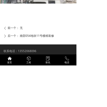
前一个：
无
ꄴ
后一个：
南邵054地块11号楼精装修
ꄲ
联系电话：13552068096
公司邮箱：2311280434@qq.com
낀
ꁦ
ꂓ
ꂅ
首页
工程
资讯
电话
公司地址：北京市昌平区南邵镇南邵地铁站C2口泰禾
拾景园
备案号：
京ICP备2023028202号
营业执照
技术支持：
商祺网络