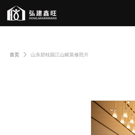
首页
ꄲ
山东碧桂园江山赋装修照片