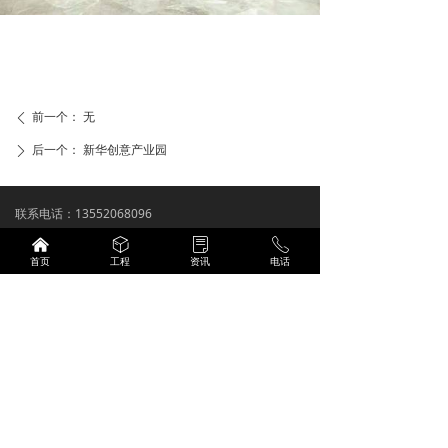
前一个：
无
ꄴ
后一个：
新华创意产业园
ꄲ
联系电话：13552068096
公司邮箱：2311280434@qq.com
낀
ꁦ
ꂓ
ꂅ
首页
工程
资讯
电话
公司地址：北京市昌平区南邵镇南邵地铁站C2口泰禾
拾景园
备案号：
京ICP备2023028202号
营业执照
技术支持：
商祺网络