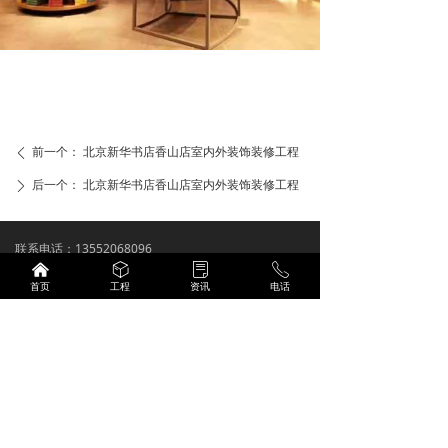
前一个：
北京新华书店香山店室内外装饰装修工程
ꄴ
后一个：
北京新华书店香山店室内外装饰装修工程
ꄲ
联系电话：13552068096
낀
ꁦ
ꂓ
ꂅ
公司邮箱：2311280434@qq.com
首页
工程
资讯
电话
公司地址：北京市昌平区南邵镇南邵地铁站C2口泰禾
拾景园
备案号：
京ICP备2023028202号
营业执照
技术支持：
商祺网络