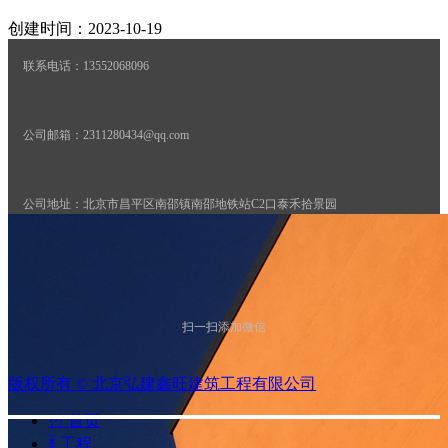
资
讯
创建时间：
2023-10-19
联
ꄴ
前一个：
无
系
联系电话：13552068096
我
ꄲ
后一个：
无
们
公司邮箱：2311280434@qq.com
公司地址：北京市昌平区南邵镇南邵地铁站C2口泰禾拾景园
备案号：
京ICP备2023028202号
扫一扫添加微信
营业执照
版权所有 ©
北京弘建鑫旺建筑工程有限公司
技术支持：
商祺网络
낀
首页
ꁦ
工程