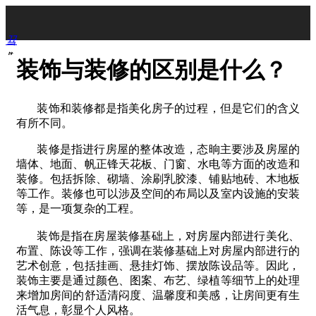
끀
ꁲ
装饰与装修的区别是什么？
首
页
装饰和装修都是指美化房子的过程，但是它们的含义
关
有所不同。
于
我
装修是指进行房屋的整体改造，态晌主要涉及房屋的
们
墙体、地面、帆正锋天花板、门窗、水电等方面的改造和
工
装修。包括拆除、砌墙、涂刷乳胶漆、铺贴地砖、木地板
程
等工作。装修也可以涉及空间的布局以及室内设施的安装
案
等，是一项复杂的工程。
例
施
装饰是指在房屋装修基础上，对房屋内部进行美化、
工
布置、陈设等工作，强调在装修基础上对房屋内部进行的
现
艺术创意，包括挂画、悬挂灯饰、摆放陈设品等。因此，
场
装饰主要是通过颜色、图案、布艺、绿植等细节上的处理
相
来增加房间的舒适清闷度、温馨度和美感，让房间更有生
关
活气息，彰显个人风格。