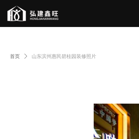
首页
ꄲ
山东滨州惠民碧桂园装修照片